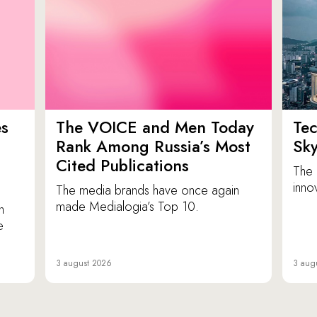
es
The VOICE and Men Today
Tec
p
Rank Among Russia’s Most
Sk
Cited Publications
The 
inno
The media brands have once again
made Medialogia’s Top 10.
n
e
3 august 2026
3 aug