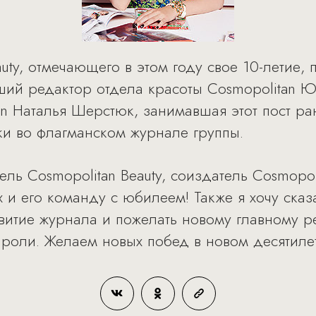
uty, отмечающего в этом году свое 10-летие,
ший редактор отдела красоты Cosmopolitan 
an Наталья Шерстюк, занимавшая этот пост ра
и во флагманском журнале группы.
ль Cosmopolitan Beauty, соиздатель Cosmopo
 и его команду с юбилеем! Также я хочу сказ
звитие журнала и пожелать новому главному
й роли. Желаем новых побед в новом десятиле