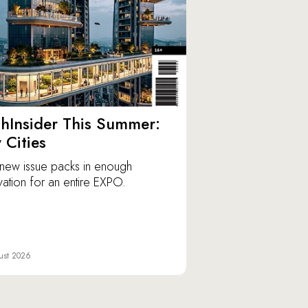
hInsider This Summer:
y Cities
new issue packs in enough
vation for an entire EXPO.
ust 2026