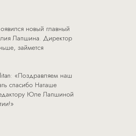
 появился новый главный
Юлия Лапшина. Директор
ньше, займется
litan: «Поздравляем наш
ать спасибо Наташе
 редактору Юле Лапшиной
тии!»