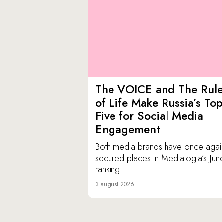
The VOICE and The Rul
of Life Make Russia’s To
Five for Social Media
Engagement
Both media brands have once agai
secured places in Medialogia’s Jun
ranking.
3 august 2026