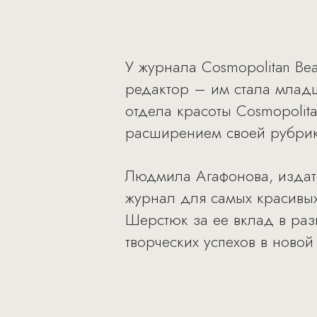
У журнала Cosmopolitan Bea
редактор – им стала млад
отдела красоты Cosmopolit
расширением своей рубрик
Людмила Агафонова, издате
журнал для самых красивых
Шерстюк за ее вклад в ра
творческих успехов в ново