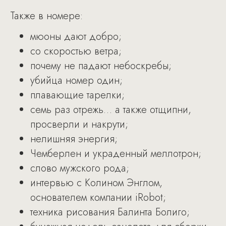
Также в номере:
мюоны дают добро;
со скоростью ветра;
почему не падают небоскребы;
убийца номер один;
плавающие тарелки;
семь раз отрежь… а также отщипни,
просверли и накрути;
нелишняя энергия;
Чемберлен и украденный меллотрон;
слово мужского рода;
интервью c Колином Энглом,
основателем компании iRobot;
техника рисования Балинта Болиго;