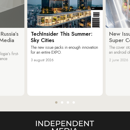
Russia’s
TechInsider This Summer:
New Issu
 Media
Sky Cities
Super C
The new issue packs in enough innovation
The cover sto
for an entire EXPO.
an android of
ogia’s first-
ience
3 august 2026
2 june 2026