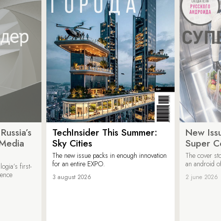
Russia’s
TechInsider This Summer:
New Issu
 Media
Sky Cities
Super C
The new issue packs in enough innovation
The cover sto
for an entire EXPO.
an android of
ogia’s first-
ience
3 august 2026
2 june 2026