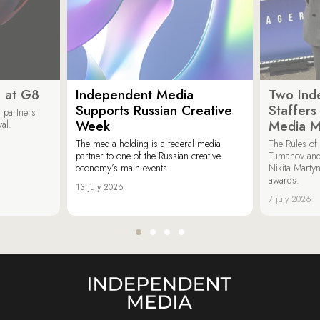
 at G8
Independent Media
Two Ind
Supports Russian Creative
Staffer
 partners
Week
Media M
val.
The media holding is a federal media
The Rules of 
partner to one of the Russian creative
Tumanov and
economy’s main events.
Nikita Marty
awards.
13 july 2026
7 july 2026