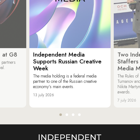
 at G8
Independent Media
Two Ind
Supports Russian Creative
Staffer
 partners
Week
Media M
val.
The media holding is a federal media
The Rules of 
partner to one of the Russian creative
Tumanov and
economy’s main events.
Nikita Marty
awards.
13 july 2026
7 july 2026