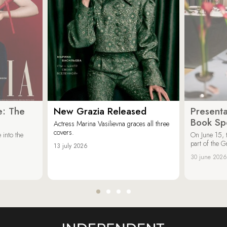
e: The
New Grazia Released
Presenta
Book Spe
Actress Marina Vasilievna graces all three
covers.
 into the
On June 15, 
part of the G
13 july 2026
30 june 2026