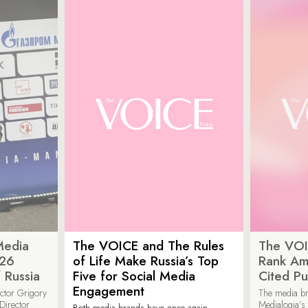
Media
The VOICE and The Rules
The VOI
026
of Life Make Russia’s Top
Rank Am
 Russia
Five for Social Media
Cited Pu
Engagement
ector Grigory
The media b
irector
Medialogia’s
Both media brands have once again