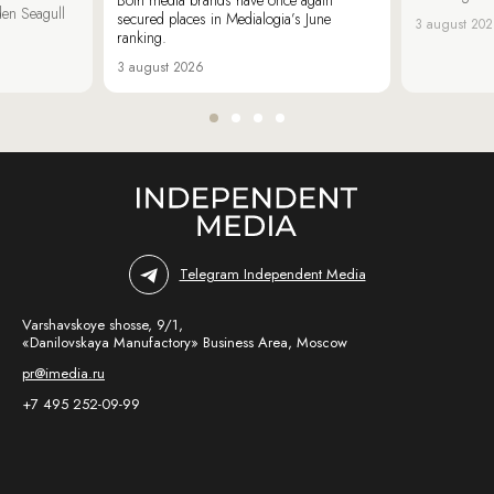
den Seagull
secured places in Medialogia’s June
3 august 20
ranking.
3 august 2026
Telegram Independent Media
Varshavskoye shosse, 9/1,
«Danilovskaya Manufactory» Business Area, Moscow
pr@imedia.ru
+7 495 252-09-99