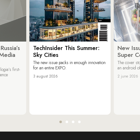
Russia’s
TechInsider This Summer:
New Issu
 Media
Sky Cities
Super C
The new issue packs in enough innovation
The cover sto
for an entire EXPO.
an android of
ogia’s first-
ience
3 august 2026
2 june 2026