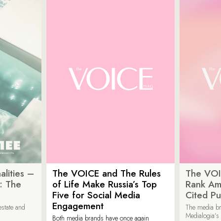
lities –
The VOICE and The Rules
The VOI
: The
of Life Make Russia’s Top
Rank Am
Five for Social Media
Cited Pu
Engagement
estate and
The media b
Medialogia’s
Both media brands have once again