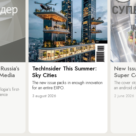
Russia’s
TechInsider This Summer:
New Issu
 Media
Sky Cities
Super C
The new issue packs in enough innovation
The cover sto
for an entire EXPO.
an android of
ogia’s first-
ience
3 august 2026
2 june 2026