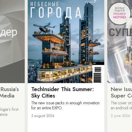
Russia’s
TechInsider This Summer:
New Issu
 Media
Sky Cities
Super C
The new issue packs in enough innovation
The cover sto
for an entire EXPO.
an android of
ogia’s first-
ience
3 august 2026
2 june 2026