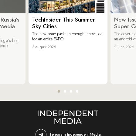
Russia’s
TechInsider This Summer:
New Issu
 Media
Sky Cities
Super C
The new issue packs in enough innovation
The cover sto
for an entire EXPO.
an android of
ogia’s first-
ience
3 august 2026
2 june 2026
Telegram Independent Media