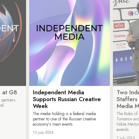
 at G8
Independent Media
Two Ind
Supports Russian Creative
Staffer
 partners
Week
Media M
val.
The media holding is a federal media
The Rules of 
partner to one of the Russian creative
Tumanov and
economy’s main events.
Nikita Marty
awards.
13 july 2026
7 july 2026