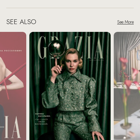
SEE ALSO
See More