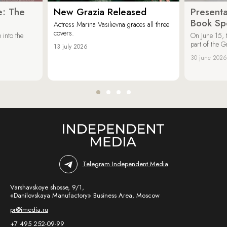
e: The
New Grazia Released
Presenta
Book Spe
Actress Marina Vasilievna graces all three
covers.
 into the
On June 15, 
part of the G
13 july 2026
30 june 2026
Telegram Independent Media
Varshavskoye shosse, 9/1,
«Danilovskaya Manufactory» Business Area, Moscow
pr@imedia.ru
+7 495 252-09-99