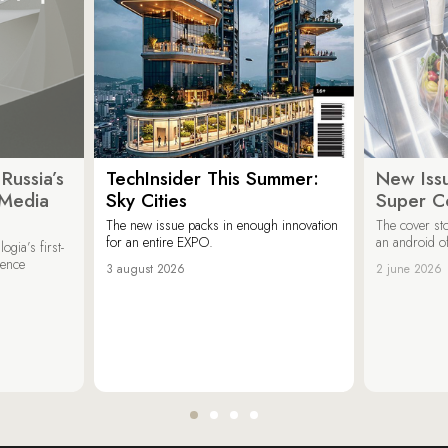
Russia’s
TechInsider This Summer:
New Issu
 Media
Sky Cities
Super C
The new issue packs in enough innovation
The cover sto
for an entire EXPO.
an android of
ogia’s first-
ience
3 august 2026
2 june 2026