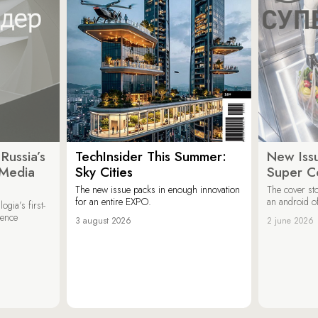
Russia’s
TechInsider This Summer:
New Issu
 Media
Sky Cities
Super C
The new issue packs in enough innovation
The cover sto
for an entire EXPO.
an android of
ogia’s first-
ience
3 august 2026
2 june 2026