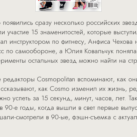
появились сразу несколько российских звезд
 участие 15 знаменитостей, которые выступи
тал инструктором по фитнесу, Анфиса Чехова 
сс по самообороне, а Юлия Ковальчук поняла,
ерименты остальных звезд можно найти на ст
е редакторы Cosmopolitan вспоминают, как о
ссказывают, как Cosmo изменил их жизнь, р
но успеть за 15 секунд, минут, часов, лет. Т
в 90-е годы, когда вышли в свет первые выпу
ушали-смотрели в 90-ые, фэшн-съемка с актуа