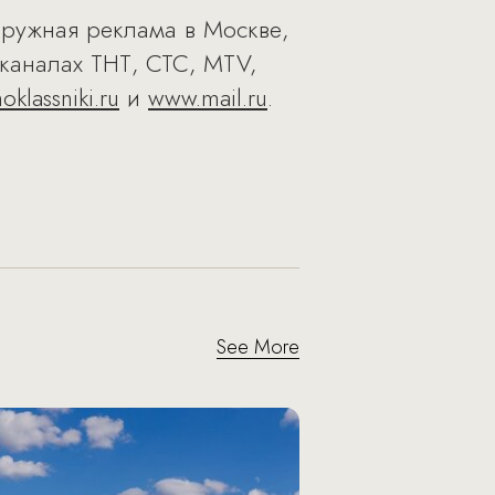
ружная реклама в Москве,
еканалах ТНТ, СТС, MTV,
klassniki.ru
и
www.mail.ru
.
See More