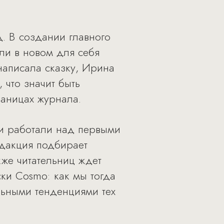
. В создании главного
ли в новом для себя
написала сказку, Ирина
 что значит быть
раницах журнала.
ни работали над первыми
едакция подбирает
акже читательниц ждет
ски Cosmo: как мы тогда
льными тенденциями тех