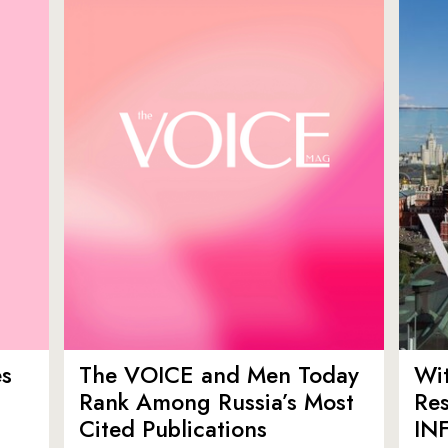
es
The VOICE and Men Today
Wit
p
Rank Among Russia’s Most
Res
Cited Publications
IN