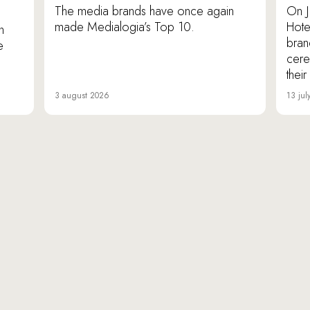
The media brands have once again
On J
made Medialogia’s Top 10.
Hote
n
bran
e
cere
thei
3 august 2026
13 jul