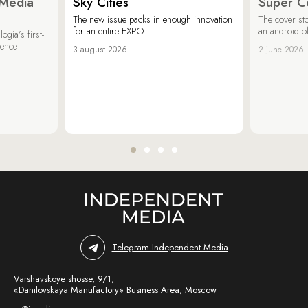
 Media
Sky Cities
Super C
The new issue packs in enough innovation
The cover sto
for an entire EXPO.
an android of
ogia’s first-
ience
3 august 2026
2 june 2026
Telegram Independent Media
Varshavskoye shosse, 9/1,
«Danilovskaya Manufactory» Business Area, Moscow