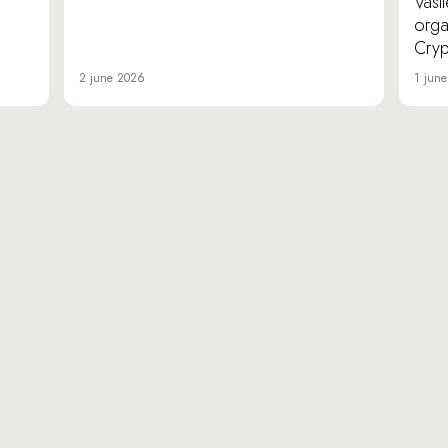
Vasi
orga
Cryp
2 june 2026
1 jun