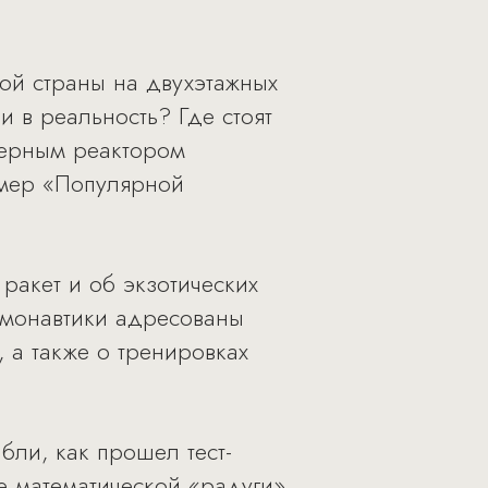
кой страны на двухэтажных
 в реальность? Где стоят
дерным реактором
омер «Популярной
ракет и об экзотических
смонавтики адресованы
 а также о тренировках
бли, как прошел тест-
 математической «радуги».