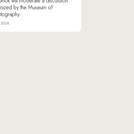
lenok will moderate a discussion
nized by the Museum of
tography.
e 2026