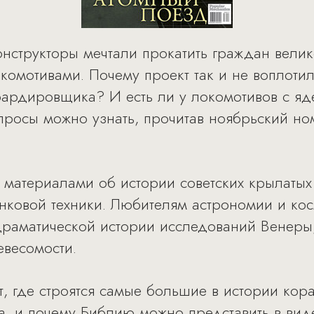
онструкторы мечтали прокатить граждан вели
омотивами. Почему проект так и не воплотили
мбардировщика? И есть ли у локомотивов с я
просы можно узнать, прочитав ноябрьский н
 материалами об истории советских крылатых 
анковой техники. Любителям астрономии и ко
драматической истории исследований Венеры,
евесомости.
т, где строятся самые большие в истории кора
, и почему Библию можно представить в виде