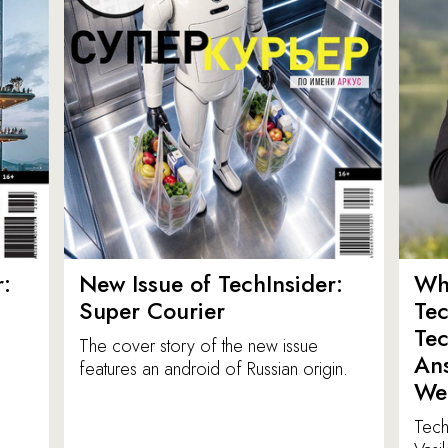
:
New Issue of TechInsider:
Who
Super Courier
Tec
Tec
The cover story of the new issue
Ans
features an android of Russian origin.
We
TechI