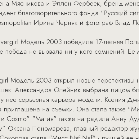
лена Мясникова и Эллен Фербеек, бренд-мен
идент благотворительного фонда "Русский сил
mopolitan Ирина Черняк и фотограф Влад Ло
overgirl Модель 2003 победила 17-летняя По
ее победа не вызвала ни у кого сомнений. Е
girl Модель 2003 открыл новые перспективы 
ушек. Александра Олейник выбрана лицом бл
и у нее серьезная карьера модели. Ксения Дм
 приглашена на съемки. Она стала также "Ми
и Cosmo". "Магия" также наградила Анну Дуд
у". Оксана Пономарева, главный редактор ж
 Соколова стала "Мисс Naf Naf" - лучшей ее 