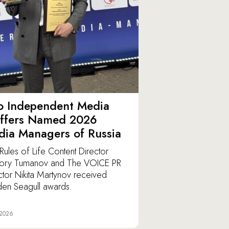
o Independent Media
affers Named 2026
ia Managers of Russia
Rules of Life Content Director
ory Tumanov and The VOICE PR
ctor Nikita Martynov received
en Seagull awards.
 2026