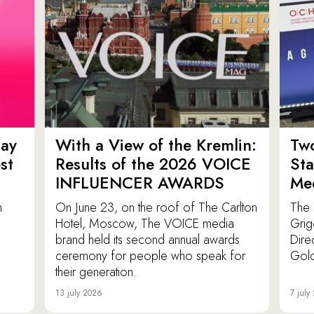
ay
With a View of the Kremlin:
Tw
st
Results of the 2026 VOICE
St
INFLUENCER AWARDS
Med
n
On June 23, on the roof of The Carlton
The 
Hotel, Moscow, The VOICE media
Grig
brand held its second annual awards
Dire
ceremony for people who speak for
Gold
their generation.
13 july 2026
7 july