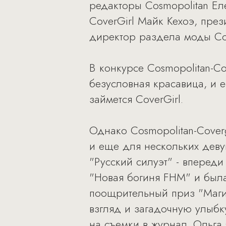
редакторы Cosmopolitan Е
CoverGirl Майк Кехоэ, през
директор раздела моды Cos
В конкурсе Cosmopolitan-C
безусловная красавица, и 
займется CoverGirl.
Однако Cosmopolitan-Cover
и еще для нескольких дев
"Русский силуэт" - вперед
"Новая богиня FHM" и была
поощрительный приз "Маги
взгляд и загадочную улыбк
на съемки в журнал. Ольга