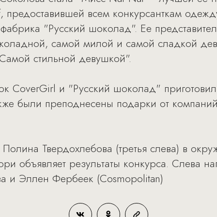
f, предоставившей всем конкурсанткам одеж
фабрика "Русский шоколад". Ее представител
коладной, самой милой и самой сладкой деву
Самой стильной девушкой".
ток CoverGirl и "Русский шоколад" приготови
кже были преподнесены подарки от компаний 
 Полина Твердохлебова (третья слева) в окру
юри объявляет результаты конкурса. Слева на
ва и Эллен Фербеек (Cosmopolitan)