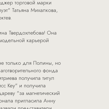
еджер торговой марки
уэт" Татьяна Михалкова,
ктев.
лина Твердохлебова! Она
е модельной карьерой
не только для Полины, но
аготворительного фонда
итриева получила титул
сс Key" и получила
ареву "за магнетический
урнала пригласила Анну
назвали представители