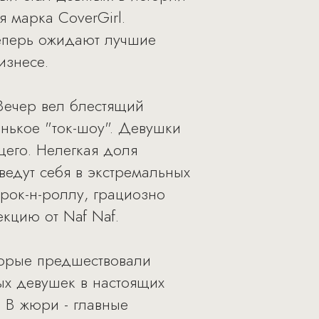
 марка CoverGirl.
теперь ожидают лучшие
изнесе.
Вечер вел блестящий
нькое "ток-шоу". Девушки
его. Нелегкая доля
ведут себя в экстремальных
рок-н-роллу, грациозно
кцию от Naf Naf.
торые предшествовали
ых девушек в настоящих
 В жюри - главные