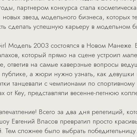
оды, партнером конкурса стала косметическая
 новых звезд модельного бизнеса, которых 
ть сделать успешную карьеру в модельном б
irl Модель 2003 состоялся в Новом Манеже. 
ахов, который прямо на сцене устроил мале
, ответив на самые каверзные вопросы ведущ
 публике, а жюри нужно узнать, как девушки 
нтки танцевали с чемпионами по спортивному 
х от Key, представляли весенне-летнюю колле
печатление! Всего за два дня репетиций, ко
оу Евгений Власов превратил просто красив
 Тем сложнее было выбрать победительницу.