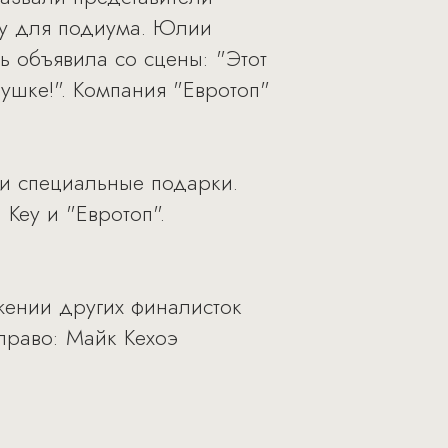
ду для подиума. Юлии
ь объявила со сцены: "Этот
шке!". Компания "Евротоп"
ли специальные подарки.
Key и "Евротоп".
жении других финалисток
право: Майк Кехоэ