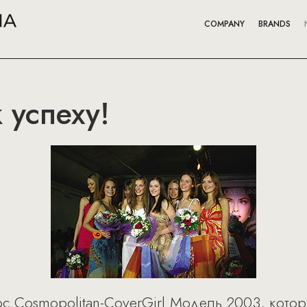
COMPANY
BRANDS
 успеху!
рс Cosmopolitan-CoverGirl Модель 2003, кото