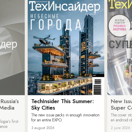
Russia’s
TechInsider This Summer:
New Issu
 Media
Sky Cities
Super C
The new issue packs in enough innovation
The cover sto
for an entire EXPO.
an android of
ogia’s first-
ience
3 august 2026
2 june 2026