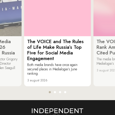
Media
The VOICE and The Rules
The VOI
026
of Life Make Russia’s Top
Rank Am
 Russia
Five for Social Media
Cited Pu
Engagement
ector Grigory
The media b
irector
Medialogia’s
Both media brands have once again
den Seagull
secured places in Medialogia’s June
3 august 20
ranking.
3 august 2026