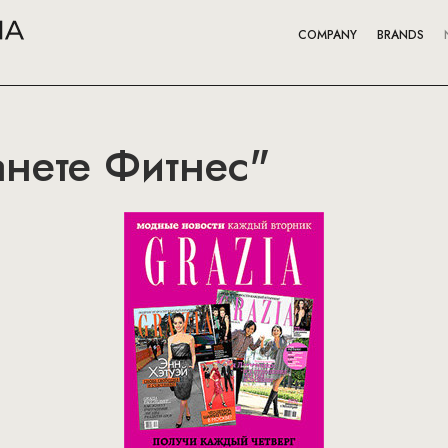
COMPANY
BRANDS
анете Фитнес"