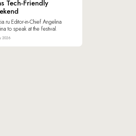
ns Tech-Friendly
ekend
ia.ru Editor-in-Chief Angelina
ina to speak at the festival.
y 2026