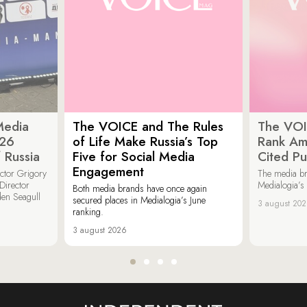
Media
The VOICE and The Rules
The VOI
026
of Life Make Russia’s Top
Rank Am
 Russia
Five for Social Media
Cited Pu
Engagement
ector Grigory
The media b
irector
Medialogia’s
Both media brands have once again
den Seagull
secured places in Medialogia’s June
3 august 20
ranking.
3 august 2026